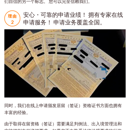
们自信的另一个标志。 您可以完全信赖我们。
安心・可靠的申请业绩！ 拥有专家在线
申请服务！ 申请业务覆盖全国。
同时，我们在线上申请颁发居留（签证）资格证书方面也拥有
丰富的经验。
由于取得在留资格（签证）需要满足判例法、出入境管理法和