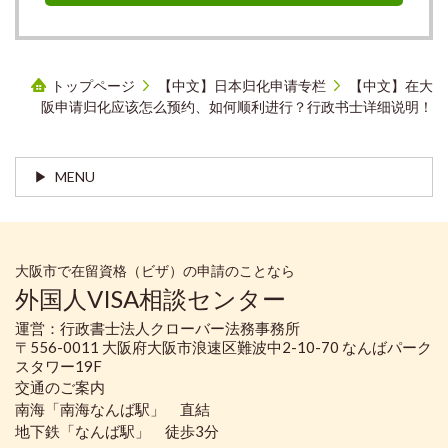
トップページ
【中文】日本归化申请专栏
【中文】在大
阪申请归化应该怎么预约、如何顺利进行？行政书士详细说明！
MENU
大阪市で在留資格（ビザ）の申請のことなら
外国人VISA相談センター
運営：行政書士法人クローバー法務事務所
〒556-0011 大阪府大阪市浪速区難波中2-10-70 なんばパーク
スタワー19F
交通のご案内
南海「南海なんば駅」 直結
地下鉄「なんば駅」 徒歩3分