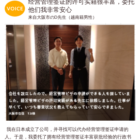
经营管理签证的许可实籍很丰富，委托
他们我非常安心
来自大阪市のD先生（越南籍男性）
我在日本成立了公司，并寻找可以代办经营管理签证申请的
人。于是，我委托了拥有经营管理签证丰富获批经验的行政书