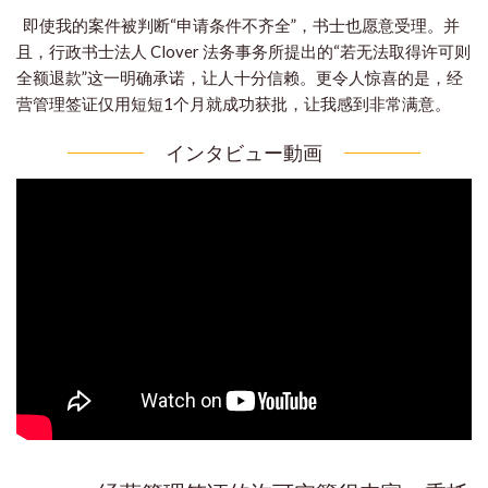
即使我的案件被判断“申请条件不齐全”，书士也愿意受理。
并
且，行政书士法人 Clover 法务事务所提出的“若无法取得许可则
全额退款”这一明确承诺，让人十分信赖。
更令人惊喜的是，经
营管理签证仅用短短1个月就成功获批，让我感到非常满意。
インタビュー動画