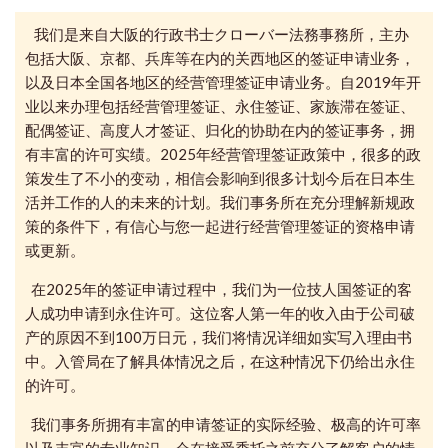
我们是来自大阪的行政书士クローバー法務事務所，主办
包括大阪、京都、兵库等在内的关西地区的签证申请业务，
以及日本全国各地区的经营管理签证申请业务。自2019年开
业以来办理包括经营管理签证、永住签证、家族滞在签证、
配偶签证、高度人才签证、归化的协助在内的签证事务，拥
有丰富的许可实绩。2025年经营管理签证政策中，很多的政
策发生了不小的变动，相信会影响到很多计划今后在日本生
活并工作的人的未来的计划。我们事务所在充分理解新规政
策的条件下，有信心与您一起进行经营管理签证的资格申请
或更新。
在2025年的签证申请过程中，我们为一位技人国签证的客
人成功申请到永住许可。这位客人第一年的收入由于公司破
产的原因不到100万日元，我们将情况详细如实写入理由书
中。入管局在了解具体情况之后，在这种情况下仍给出永住
的许可。
我们事务所拥有丰富的申请签证的实际经验、极高的许可率