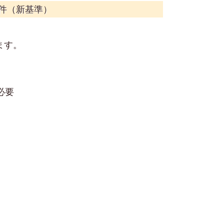
件（新基準）
ます。
必要