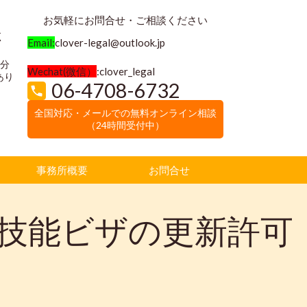
お気軽にお問合せ・ご相談ください
く
Email:
clover-legal@outlook.jp
3分
Wechat(微信）
:clover_legal
あり
06-4708-6732
全国対応・メールでの無料オンライン相談
（24時間受付中）
事務所概要
お問合せ
技能ビザの更新許可