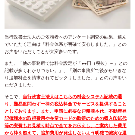
当行政書士法人のご依頼者へのアンケート調査の結果、選ん
でいただく理由は「料金体系が明確で安心しました。」との
お声をいただくことが大変多いです。
また、「他の事務所では料金設定が「●●円（税抜）～」との
記載が多くわかりづらい。」、「別の事務所で後からいきな
り追加料金を請求されてビックリしました。」とのお声をい
ただきました。
そこで、
当行政書士法人はこちらの料金システム記載の通
り、難易度問わず一律の税込料金でサービスを提供すること
としております。また、申請に必要な戸籍謄本代、不動産登
記簿謄本の取得費用や在留カードの取得のための収入印紙代
等の実費もお見積り時点で全てをお伝えし、ご案内した費用
から枠を超えて、追加費用が発生しないよう明確で誠実な運