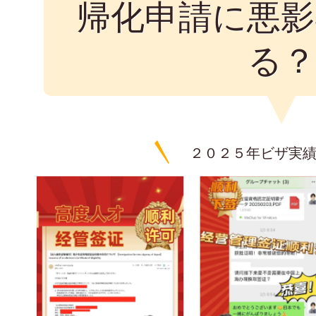
帰化申請に悪影
る？
２０２５年ビザ実