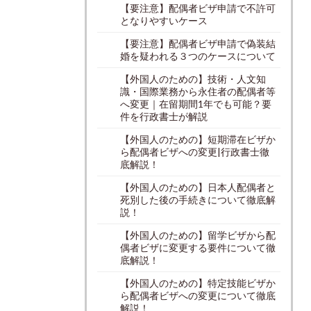
【要注意】配偶者ビザ申請で不許可
となりやすいケース
【要注意】配偶者ビザ申請で偽装結
婚を疑われる３つのケースについて
【外国人のための】技術・人文知
識・国際業務から永住者の配偶者等
へ変更｜在留期間1年でも可能？要
件を行政書士が解説
【外国人のための】短期滞在ビザか
ら配偶者ビザへの変更|行政書士徹
底解説！
【外国人のための】日本人配偶者と
死別した後の手続きについて徹底解
説！
【外国人のための】留学ビザから配
偶者ビザに変更する要件について徹
底解説！
【外国人のための】特定技能ビザか
ら配偶者ビザへの変更について徹底
解説！