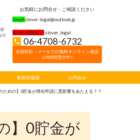
お気軽にお問合せ・ご相談ください
く
Email:
clover-legal@outlook.jp
3分
Wechat(微信）
:clover_legal
あり
06-4708-6732
全国対応・メールでの無料オンライン相談
（24時間受付中）
事務所概要
お問合せ
のための】0貯金が帰化申請に悪影響をあたえる？？
の】
0貯金が