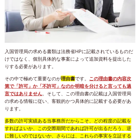
入国管理局の求める書類は法務省HPに記載されているものだ
けではなく、個別具体的な事案によって追加資料を提出した
りする必要があります。
その中で極めて重要なのが
理由書
です。
この理由書の内容次
第で「許可」か「不許可」なのか明暗を分けると言っても過
言ではありません
。そして、この理由書の記載は入国管理局
の求める情報に従い、客観的かつ具体的に記載する必要があ
ります。
多数の許可実績ある当事務所だからこそ、どの程度の記載を
すればよいか、この交際期間であれば許可が出るだろう、逆
に難しいのではないか、さらには、これらの事実を立証する