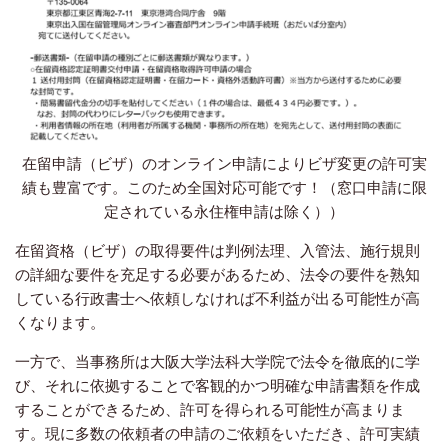
在留申請（ビザ）のオンライン申請によりビザ変更の許可実
績も豊富です。このため全国対応可能です！（窓口申請に限
定されている永住権申請は除く））
在留資格（ビザ）の取得要件は判例法理、入管法、施行規則
の詳細な要件を充足する必要があるため、法令の要件を熟知
している行政書士へ依頼しなければ不利益が出る可能性が高
くなります。
一方で、当事務所は大阪大学法科大学院で法令を徹底的に学
び、それに依拠することで客観的かつ明確な申請書類を作成
することができるため、許可を得られる可能性が高まりま
す。現に多数の依頼者の申請のご依頼をいただき、許可実績