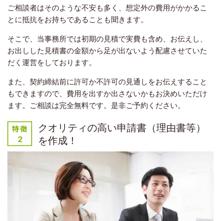
ご相談者はそのような不安も多く、想定外の費用がかかるこ
とに抵抗をお持ちであることも聞きます。
そこで、当事務所では初期の見積で実費も含め、お伝えし、
お出しした見積書の金額から足が出ないよう配慮させていた
だく運営をしております。
また、契約締結前に許可か不許可の見通しをお伝えすること
もできますので、費用を出すか出さないかもお決めいただけ
ます。ご相談は完全無料です。是非ご予約ください。
クオリティの高い申請書（理由書等）
を作成！