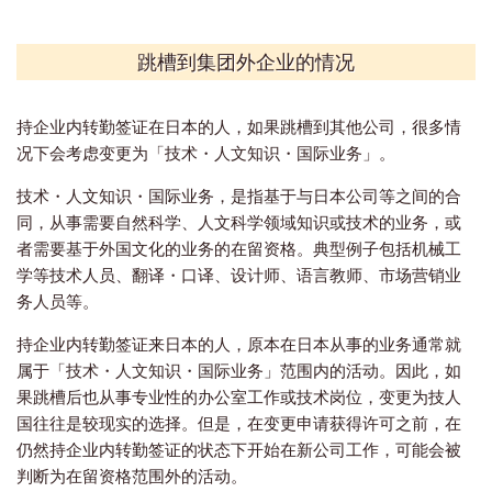
跳槽到集团外企业的情况
持企业内转勤签证在日本的人，如果跳槽到其他公司，很多情
况下会考虑变更为「技术・人文知识・国际业务」。
技术・人文知识・国际业务，是指基于与日本公司等之间的合
同，从事需要自然科学、人文科学领域知识或技术的业务，或
者需要基于外国文化的业务的在留资格。典型例子包括机械工
学等技术人员、翻译・口译、设计师、语言教师、市场营销业
务人员等。
持企业内转勤签证来日本的人，原本在日本从事的业务通常就
属于「技术・人文知识・国际业务」范围内的活动。因此，如
果跳槽后也从事专业性的办公室工作或技术岗位，变更为技人
国往往是较现实的选择。但是，在变更申请获得许可之前，在
仍然持企业内转勤签证的状态下开始在新公司工作，可能会被
判断为在留资格范围外的活动。