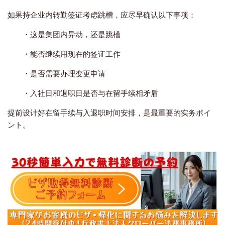
如果持企业内转勤签证考虑跳槽，应尽早确认以下事项：
・这是集团内异动，还是跳槽
・能否继续用现在的签证工作
・是否需要办理变更申请
・入社日和退职日是否与在留手续相矛盾
提前设计好在留手续与入退职时间安排，是最重要的实务ポイ
ント。