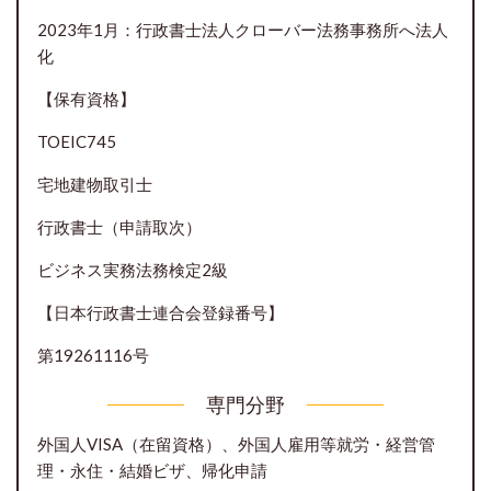
2023年1月：行政書士法人クローバー法務事務所へ法人
化
【保有資格】
TOEIC745
宅地建物取引士
行政書士（申請取次）
ビジネス実務法務検定2級
【日本行政書士連合会登録番号】
第19261116号
専門分野
外国人VISA（在留資格）、外国人雇用等就労・経営管
理・永住・結婚ビザ、帰化申請