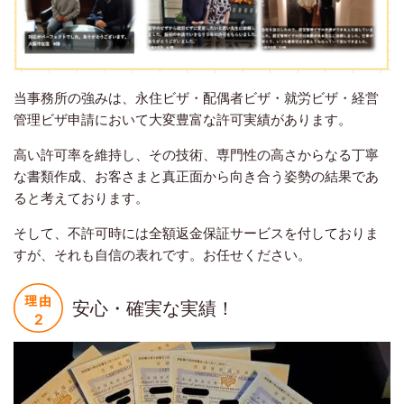
当事務所の強みは、永住ビザ・配偶者ビザ・就労ビザ・経営
管理ビザ申請において大変豊富な許可実績があります。
高い許可率を維持し、その技術、専門性の高さからなる丁寧
な書類作成、お客さまと真正面から向き合う姿勢の結果であ
ると考えております。
そして、不許可時には全額返金保証サービスを付しておりま
すが、それも自信の表れです。お任せください。
安心・確実な実績！