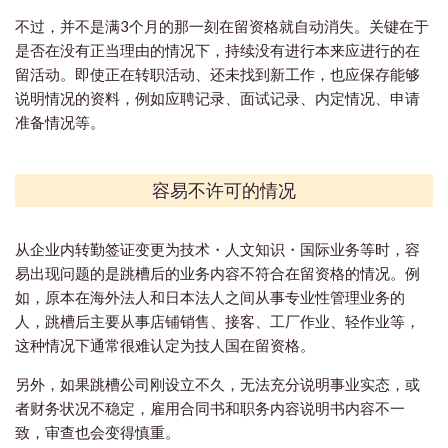
不过，并不是满3个月的那一刻在留资格就自动消失。关键在于
是否在没有正当理由的情况下，持续没有进行本来应进行的在
留活动。即使正在转职活动、还未找到新工作，也应保存能够
说明情况的资料，例如应聘记录、面试记录、内定情况、申请
准备情况等。
容易不许可的情况
从企业内转勤签证变更为技术・人文知识・国际业务等时，容
易出现问题的是跳槽后的业务内容不符合在留资格的情况。例
如，原本在海外法人和日本法人之间从事专业性管理业务的
人，跳槽后主要从事店铺销售、接客、工厂作业、轻作业等，
这种情况下通常很难认定为技人国在留资格。
另外，如果跳槽公司刚设立不久，无法充分说明事业实态，或
者财务状况不稳定，雇用合同书和职务内容说明书内容不一
致，审查也会变得慎重。