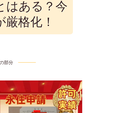
とはある？今
が厳格化！
绩の部分