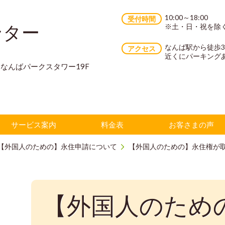
10:00～18:00
受付時間
ンター
※土・日・祝を除
なんば駅から徒歩
アクセス
近くにパーキング
70 なんばパークスタワー19F
サービス案内
料金表
お客さまの声
【外国人のための】永住申請について
【外国人のための】永住権が
【外国人のため