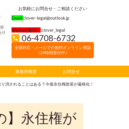
お気軽にお問合せ・ご相談ください
く
Email:
clover-legal@outlook.jp
3分
Wechat(微信）
:clover_legal
あり
06-4708-6732
全国対応・メールでの無料オンライン相談
（24時間受付中）
事務所概要
お問合せ
取り消されることはある？今後永住権政策が厳格化！
の】永住権が