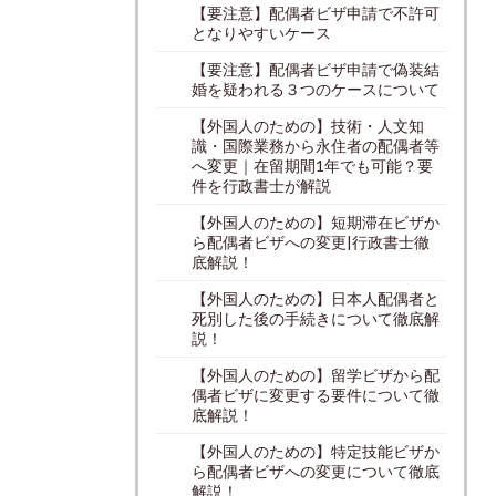
【要注意】配偶者ビザ申請で不許可
となりやすいケース
【要注意】配偶者ビザ申請で偽装結
婚を疑われる３つのケースについて
【外国人のための】技術・人文知
識・国際業務から永住者の配偶者等
へ変更｜在留期間1年でも可能？要
件を行政書士が解説
【外国人のための】短期滞在ビザか
ら配偶者ビザへの変更|行政書士徹
底解説！
【外国人のための】日本人配偶者と
死別した後の手続きについて徹底解
説！
【外国人のための】留学ビザから配
偶者ビザに変更する要件について徹
底解説！
【外国人のための】特定技能ビザか
ら配偶者ビザへの変更について徹底
解説！