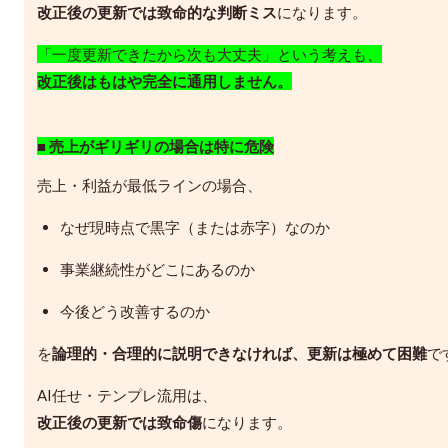
改正後の更新では致命的な判断ミス
になります。
「一度更新できたから次も大丈夫」という考えも、
改正後はもはや完全に通用しません。
■ 売上がギリギリの場合は特に危険
売上・利益が最低ラインの場合、
なぜ現時点で黒字（または赤字）なのか
事業継続性がどこにあるのか
今後どう改善するのか
を
論理的・合理的に説明できなければ、更新は極めて困難
で
AI任せ・テンプレ流用は、
改正後の更新では致命傷
になります。