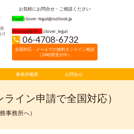
お気軽にお問合せ・ご相談ください
く
Email:
clover-legal@outlook.jp
3分
Wechat(微信）
:clover_legal
あり
06-4708-6732
全国対応・メールでの無料オンライン相談
（24時間受付中）
事務所概要
お問合せ
ンライン申請で全国対応）
法務事務所へ）