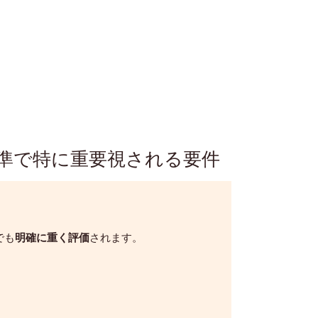
準で特に重要視される要件
でも
明確に重く評価
されます。