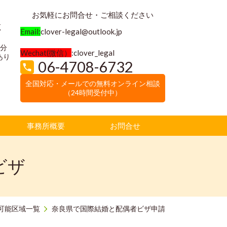
お気軽にお問合せ・ご相談ください
く
Email:
clover-legal@outlook.jp
3分
Wechat(微信）
:clover_legal
あり
06-4708-6732
全国対応・メールでの無料オンライン相談
（24時間受付中）
事務所概要
お問合せ
ビザ
可能区域一覧
奈良県で国際結婚と配偶者ビザ申請