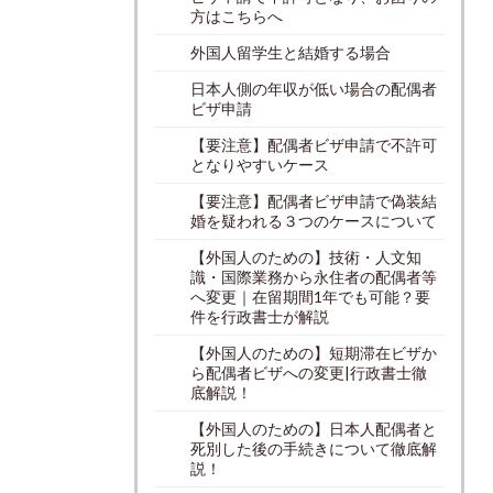
方はこちらへ
外国人留学生と結婚する場合
日本人側の年収が低い場合の配偶者
ビザ申請
【要注意】配偶者ビザ申請で不許可
となりやすいケース
【要注意】配偶者ビザ申請で偽装結
婚を疑われる３つのケースについて
【外国人のための】技術・人文知
識・国際業務から永住者の配偶者等
へ変更｜在留期間1年でも可能？要
件を行政書士が解説
【外国人のための】短期滞在ビザか
ら配偶者ビザへの変更|行政書士徹
底解説！
【外国人のための】日本人配偶者と
死別した後の手続きについて徹底解
説！