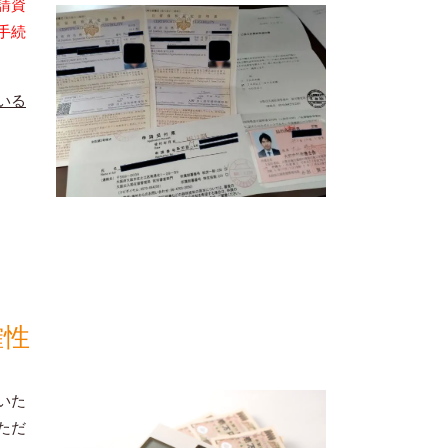
請資
手続
いる
確性
いた
ただ