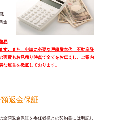
載
料金
。
難易
ます。また、申請に必要な戸籍謄本代、不動産登
の実費もお見積り時点で全てをお伝えし、ご案内
実な運営を徹底しております。
全額返金保証
は全額返金保証を委任者様との契約書には明記し