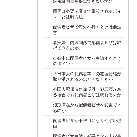
納税証明書を提出できない場合
同居は必要？審査で重視されるポイ
ントと証明方法
配偶者ビザで海外へ行くときは要注
意
事実婚・内縁関係で配偶者ビザは取
得できるのか
妊娠中に配偶者ビザを申請するとき
のポイント
「日本人の配偶者等」の在留資格が
取り消されるのはどんなときか
外国人配偶者に違反歴・犯罪歴があ
る場合でも配偶者ビザは取れるのか
短期滞在から配偶者ビザへ変更でき
るのか
配偶者ビザが不許可になりやすい理
由
配偶者ビザ申請で必要となる主な書