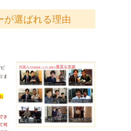
ーが選ばれる理由
労ビ
りま
お
でき
て何