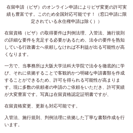
在留申請（ビザ）のオンライン申請によりビザ変更の許可実
績も豊富です。このため全国対応可能です！（窓口申請に限
定されている永住権申請は除く））
在留資格（ビザ）の取得要件は判例法理、入管法、施行規則
の詳細な要件を充足する必要があるため、法令の要件を熟知
している行政書士へ依頼しなければ不利益が出る可能性が高
くなります。
一方で、当事務所は大阪大学法科大学院で法令を徹底的に学
び、それに依拠することで客観的かつ明確な申請書類を作成
することができるため、許可を得られる可能性が高まりま
す。現に多数の依頼者の申請のご依頼をいただき、許可実績
が大変豊富です。写真は在留資格認定証明書ですが、
在留資格変更、更新も対応可能です。
入管法、施行規則、判例法理に依拠した丁寧な書類作成を行
います。