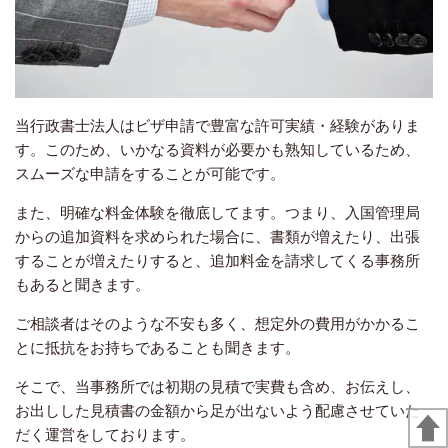
当行政書士法人はビザ申請で豊富な許可実績・経験がありま
す。このため、いかなる資料が必要かも熟知しているため、
スムーズな申請をすることが可能です。
また、明確な料金体験を徹底してます。つまり、入国管理局
からの追加資料を求められた場合に、書類が増えたり、出張
することが増えたりすると、追加料金を請求してくる事務所
もあると聞きます。
ご相談者はそのような不安も多く、想定外の費用がかかるこ
とに抵抗をお持ちであることも聞きます。
そこで、当事務所では初期の見積で実費も含め、お伝えし、
お出しした見積書の金額から足が出ないよう配慮させていた
だく運営をしております。