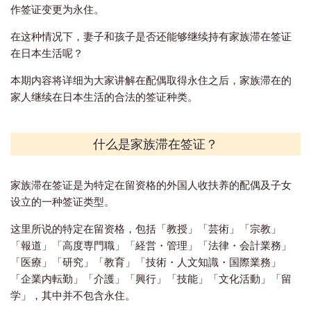
作签证变更为永住。
在这种情况下，妻子和孩子是否还能够继续持有家族滞在签证
在日本生活呢？
本期内容将详细为大家讲解在配偶取得永住之后，家族滞在的
家人继续在日本生活的合法的签证种类。
什么是家族滞在签证？
家族滞在签证是为特定在留资格的外国人收扶养的配偶及子女
设立的一种签证类型。
这里所说的特定在留资格，包括「教授」「芸術」「宗教」
「報道」「高度専門職」「経営・管理」「法律・会計業務」
「医療」「研究」「教育」「技術・人文知識・国際業務」
「企業内転勤」「介護」「興行」「技能」「文化活動」「留
学」，其中并不包含永住。