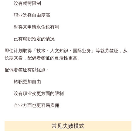
没有就劳限制
职业选择自由度高
对将来申请永住也有利
已有就职预定的情况
即使计划取得「技术・人文知识・国际业务」等就劳签证，从
长期来看，配偶者签证的灵活性更高。
配偶者签证有以优点：
转职更加自由
没有职业变更方面的限制
企业方面也更容易雇佣
常见失败模式