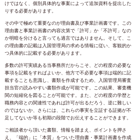
けではなく、個別具体的な事案によって追加資料を提出した
りする必要があります。
その中で極めて重要なのが理由書及び事業計画書です。この
理由書と事業計画書の内容次第で「許可」か「不許可」なの
か明暗を分けると言っても過言ではありません。そして、こ
の理由書の記載は入国管理局の求める情報に従い、客観的か
つ具体的に記載する必要があります。
多数の許可実績ある当事務所だからこそ、どの程度の必要な
事項を記載をすればよいか、他方で不必要な事項は端的に記
載することも意識し、書類を作成するため、入国管理局審査
担当官の読みやすい書類作成が可能です。この結果、審査機
関の短縮化を図ることが可能です。また、どの程度の学歴と
職務内容との関連性であれば許可が出るだろう、逆に難しい
のではないか、さらには、これらの事実を立証する証拠が不
足してないか等も初期の段階でお伝えすることができます。
ご相談者から頂いた書類、情報を踏まえ、ポイントを押さ
え、「端的」に「本質」をついた理由書・事業計画書を作成