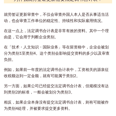
就劳签证更新审查中，不仅会审查外国人本人是否从事适当活
动，也会审查工作单位的稳定性、持续性和实际雇用情况。
在这一点上，法定调书合计表是非常有效的资料。其中一个理
由是，它会用于判断企业类别。
在「技术・人文知识・国际业务」等在留资格中，企业会被划
分为类别1至类别4。这个类别会影响提交资料的多少以及审查
负担。
例如，如果前一年度的法定调书合计表中，工资相关的源泉征
收税额达到一定金额，就有可能属于类别2。
另一方面，如果公司已经提交法定调书合计表，但规模没有达
到类别2的标准，一般会被划分为类别3。
相反，如果企业本身没有提交法定调书合计表，则有可能被作
为类别4处理，并被要求提交更多资料。