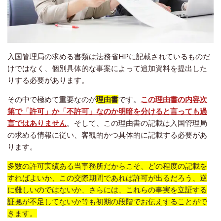
入国管理局の求める書類は法務省HPに記載されているものだ
けではなく、個別具体的な事案によって追加資料を提出した
りする必要があります。
その中で極めて重要なのが
理由書
です。
この理由書の内容次
第で「許可」か「不許可」なのか明暗を分けると言っても過
言ではありません
。そして、この理由書の記載は入国管理局
の求める情報に従い、客観的かつ具体的に記載する必要があ
ります。
多数の許可実績ある当事務所だからこそ、どの程度の記載を
すればよいか、この交際期間であれば許可が出るだろう、逆
に難しいのではないか、さらには、これらの事実を立証する
証拠が不足してないか等も初期の段階でお伝えすることがで
きます。