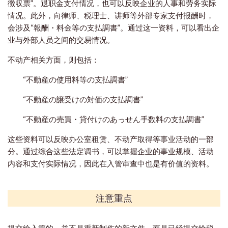
徴収票”。退职金支付情况，也可以反映企业的人事和劳务实际
情况。此外，向律师、税理士、讲师等外部专家支付报酬时，
会涉及“報酬・料金等の支払調書”。通过这一资料，可以看出企
业与外部人员之间的交易情况。
不动产相关方面，则包括：
“不動産の使用料等の支払調書”
“不動産の譲受けの対価の支払調書”
“不動産の売買・貸付けのあっせん手数料の支払調書”
这些资料可以反映办公室租赁、不动产取得等事业活动的一部
分。通过综合这些法定调书，可以掌握企业的事业规模、活动
内容和支付实际情况，因此在入管审查中也是有价值的资料。
注意重点
提交给入管的，并不是重新制作的新文件，而是已经提交给税