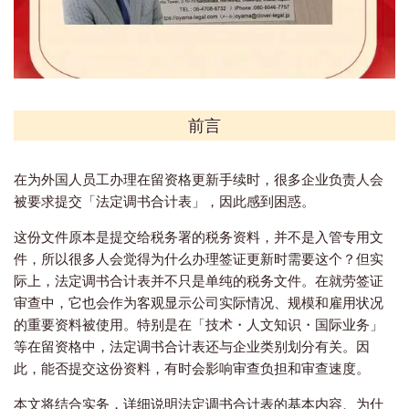
前言
在为外国人员工办理在留资格更新手续时，很多企业负责人会
被要求提交「法定调书合计表」，因此感到困惑。
这份文件原本是提交给税务署的税务资料，并不是入管专用文
件，所以很多人会觉得为什么办理签证更新时需要这个？但实
际上，法定调书合计表并不只是单纯的税务文件。在就劳签证
审查中，它也会作为客观显示公司实际情况、规模和雇用状况
的重要资料被使用。特别是在「技术・人文知识・国际业务」
等在留资格中，法定调书合计表还与企业类别划分有关。因
此，能否提交这份资料，有时会影响审查负担和审查速度。
本文将结合实务，详细说明法定调书合计表的基本内容、为什