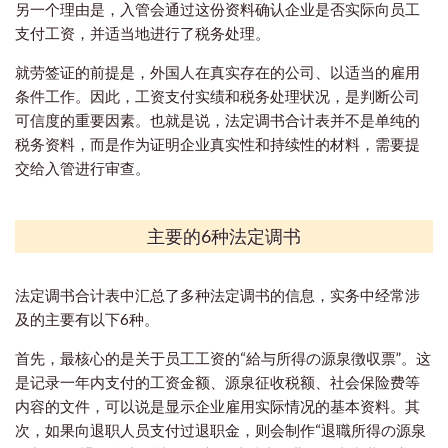
另一个理由是，入管会通过这份资料确认企业是否实际向员工
支付工资，并适当地进行了税务处理。
就劳签证的前提是，外国人在真实存在的公司、以适当的雇用
条件工作。因此，工资支付实绩和税务处理状况，是判断公司
可信度的重要因素。也就是说，法定调书合计表并不是单纯的
税务资料，而是作为证明企业真实性和持续性的材料，需要提
交给入管进行审查。
主要的6种法定调书
法定调书合计表中汇总了多种法定调书的信息，实务中经常涉
及的主要有以下6种。
首先，最核心的是关于员工工资的“給与所得の源泉徴収票”。这
是记录一年内支付的工资金额、源泉征收税额、社会保险费等
内容的文件，可以说是显示企业雇用实际情况的基本资料。其
次，如果向退职人员支付过退职金，则会制作“退職所得の源泉