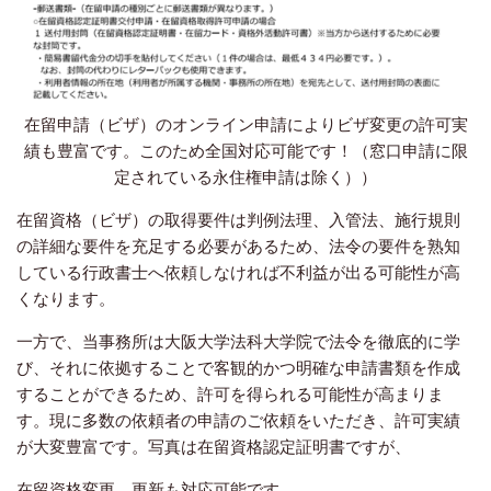
在留申請（ビザ）のオンライン申請によりビザ変更の許可実
績も豊富です。このため全国対応可能です！（窓口申請に限
定されている永住権申請は除く））
在留資格（ビザ）の取得要件は判例法理、入管法、施行規則
の詳細な要件を充足する必要があるため、法令の要件を熟知
している行政書士へ依頼しなければ不利益が出る可能性が高
くなります。
一方で、当事務所は大阪大学法科大学院で法令を徹底的に学
び、それに依拠することで客観的かつ明確な申請書類を作成
することができるため、許可を得られる可能性が高まりま
す。現に多数の依頼者の申請のご依頼をいただき、許可実績
が大変豊富です。写真は在留資格認定証明書ですが、
在留資格変更、更新も対応可能です。