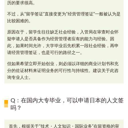
历的要求很高。
不过，从“留学签证”直接变更为“经营管理签证”一般被认为是
比较困难的。
原因在于，留学生往往缺乏社会经验，入管局在审查时会怀
疑申请人是否具备作为经营管理者应有的能力与经验。
因
此，如果时间允许，大学毕业后先积累一段社会经验，再申
请经营管理签证，也是可行的路径之一。
但如果希望立即开始创业，则必须以详细的商业计划书和充
分的佐证材料来证明业务的可行性与持续性。建议关于此咨
询专业人士。
Q：在国内大专毕业，可以申请日本的人文签
吗？
首先，根据关于“技术・人文知识・国际业务”在留资格的审