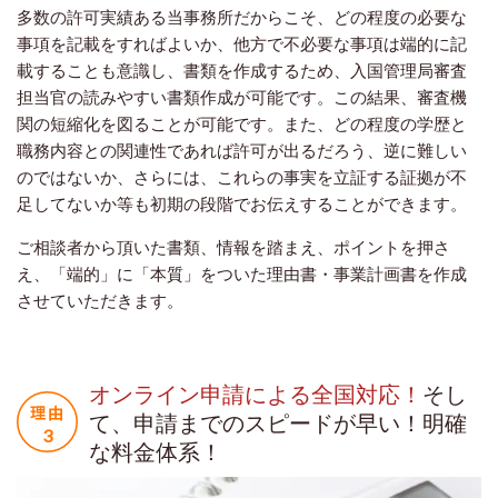
多数の許可実績ある当事務所だからこそ、どの程度の必要な
事項を記載をすればよいか、他方で不必要な事項は端的に記
載することも意識し、書類を作成するため、入国管理局審査
担当官の読みやすい書類作成が可能です。この結果、審査機
関の短縮化を図ることが可能です。また、どの程度の学歴と
職務内容との関連性であれば許可が出るだろう、逆に難しい
のではないか、さらには、これらの事実を立証する証拠が不
足してないか等も初期の段階でお伝えすることができます。
ご相談者から頂いた書類、情報を踏まえ、ポイントを押さ
え、「端的」に「本質」をついた理由書・事業計画書を作成
させていただきます。
オンライン申請による全国対応！
そし
て、申請までのスピードが早い！明確
な料金体系！