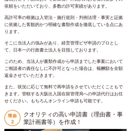
依頼をいただいており、多数の許可実績があります。
高許可率の根拠は入管法・施行規則・判例法理・事実と証拠
に依拠した客観的かつ明確な書類作成を徹底している点にあ
ります。
そこに当法人の強みがあり、経営管理ビザ申請のプロとし
て、日本一の行政書士法人を目指しております。
このため、当法人が書類作成から申請までした事案において
ご相談者の責任なしに不許可となった場合は、報酬額を全額
返金させていただきます。
また、状況に応じて無料で再申請をさせていただくこともで
きます。管轄する大阪出入国在留管理局への申請代行はお任
せください。もちろんオンライン申請も可能です。
クオリティの高い申請書（理由書・事
業計画書等）を作成！