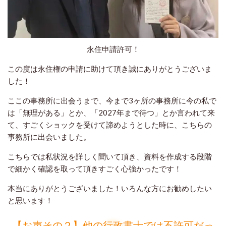
永住申請許可！
この度は永住権の申請に助けて頂き誠にありがとうございま
した！
ここの事務所に出会うまで、今まで3ヶ所の事務所に今の私で
は「無理がある」とか、「2027年まで待つ」とか言われて来
て、すごくショックを受けて諦めようとした時に、こちらの
事務所に出会いました。
こちらでは私状況を詳しく聞いて頂き、資料を作成する段階
で細かく確認を取って頂きすごく心強かったです！
本当にありがとうございました！いろんな方にお勧めしたい
と思います！
【お声その２】他の行政書士では不許可だっ