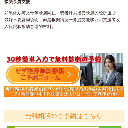
接受亲属支援
如果计划与父母等亲属同住，或者计划接受亲属的经济援助，
最好不要含糊说明，而是根据情况一并提交能够证明支援者收
入状况和援助意愿的材料。
無料相談のご予約はこちら