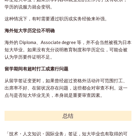
学历的说服力就会变弱。
这种情况下，有时需要通过职历或实务经验来补强。
海外短大学历定位不明确
海外的 Diploma、Associate degree 等，并不会当然被视为日本
短大毕业。如果没有充分说明教育制度和学历定位，可能会被
认为学历要件证明不足。
留学期间有超时打工或素行问题
从留学签证变更时，如果曾经超过资格外活动许可范围打工、
出席率不好、在留状况存在问题，这些都会对审查不利。这一
点与是否短大毕业无关，本身就是重要审查因素。
总结
「技术・人文知识・国际业务」签证，短大毕业也有取得的可