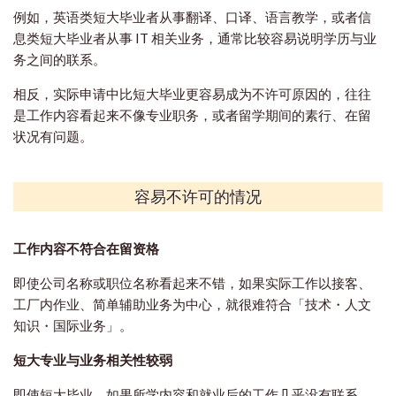
例如，英语类短大毕业者从事翻译、口译、语言教学，或者信
息类短大毕业者从事 IT 相关业务，通常比较容易说明学历与业
务之间的联系。
相反，实际申请中比短大毕业更容易成为不许可原因的，往往
是工作内容看起来不像专业职务，或者留学期间的素行、在留
状况有问题。
容易不许可的情况
工作内容不符合在留资格
即使公司名称或职位名称看起来不错，如果实际工作以接客、
工厂内作业、简单辅助业务为中心，就很难符合「技术・人文
知识・国际业务」。
短大专业与业务相关性较弱
即使短大毕业，如果所学内容和就业后的工作几乎没有联系，