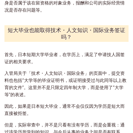
身是否属于该在留资格的对象业务，报酬和公司的实际经营情
况是否存在问题等。
短大毕业也能取得技术・人文知识・国际业务签证
吗？
首先，日本短期大学毕业者，在学历上，满足了申请技人国签
证的相关要求。
入管局关于「技术・人文知识・国际业务」的页面中，提交资
料也包括“大学等的毕业证明书，或证明接受过与此同等以上教
育的文件”。这里并不是只限定四年制大学，而是使用了“大学
等”的表述。
因此，如果是日本短大毕业，通常不会仅仅因为学历是短大而
直接被拒签。
但是，实际审查中，并不是只看有没有学历，而是会重视：通
过该学历所学到的知识，与今后从事的业务之间是否有联系。