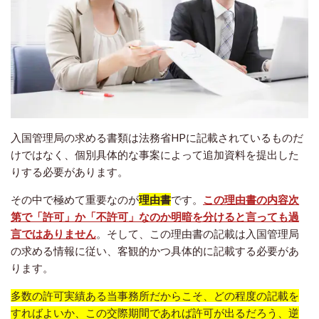
入国管理局の求める書類は法務省HPに記載されているものだ
けではなく、個別具体的な事案によって追加資料を提出した
りする必要があります。
その中で極めて重要なのが
理由書
です。
この理由書の内容次
第で「許可」か「不許可」なのか明暗を分けると言っても過
言ではありません
。そして、この理由書の記載は入国管理局
の求める情報に従い、客観的かつ具体的に記載する必要があ
ります。
多数の許可実績ある当事務所だからこそ、どの程度の記載を
すればよいか、この交際期間であれば許可が出るだろう、逆