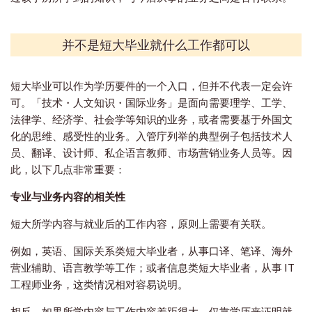
并不是短大毕业就什么工作都可以
短大毕业可以作为学历要件的一个入口，但并不代表一定会许
可。「技术・人文知识・国际业务」是面向需要理学、工学、
法律学、经济学、社会学等知识的业务，或者需要基于外国文
化的思维、感受性的业务。入管庁列举的典型例子包括技术人
员、翻译、设计师、私企语言教师、市场营销业务人员等。因
此，以下几点非常重要：
专业与业务内容的相关性
短大所学内容与就业后的工作内容，原则上需要有关联。
例如，英语、国际关系类短大毕业者，从事口译、笔译、海外
营业辅助、语言教学等工作；或者信息类短大毕业者，从事 IT
工程师业务，这类情况相对容易说明。
相反，如果所学内容与工作内容差距很大，仅靠学历来证明就