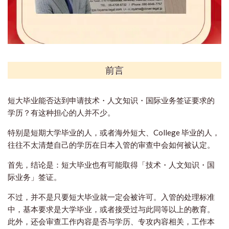
前言
短大毕业能否达到申请技术・人文知识・国际业务签证要求的
学历？有这种担心的人并不少。
特别是短期大学毕业的人，或者海外短大、College 毕业的人，
往往不太清楚自己的学历在日本入管的审查中会如何被认定。
首先，结论是：短大毕业也有可能取得「技术・人文知识・国
际业务」签证。
不过，并不是只要短大毕业就一定会被许可。入管的处理标准
中，基本要求是大学毕业，或者接受过与此同等以上的教育。
此外，还会审查工作内容是否与学历、专攻内容相关，工作本