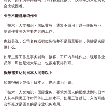
会比较困难。
业务不能是单纯作业
「技术・人文知识・国际业务」通常不适用于以一般服务业、
制造作业等为主要内容的工作。
也就是说，公司名称或职位头衔并不是最重要的，关键是实际
做什么。
如果主要工作是事务辅助、接客、工厂内单纯作业、现场作业
员等，即使是短大毕业，也很难获得许可。
报酬需要达到日本人同等以上
如果报酬明显低于日本人，也会成为问题。
「技术・人文知识・国际业务」要求外国人的报酬达到与日本
人从事同类工作时同等以上的水平。如果工资过低，入管可能
会怀疑这是否真的是专业职务雇用。