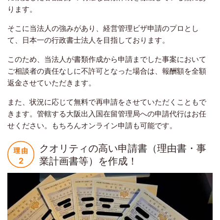
ります。
そこに当法人の強みがあり、経営管理ビザ申請のプロとし
て、日本一の行政書士法人を目指しております。
このため、当法人が書類作成から申請までした事案において
ご相談者の責任なしに不許可となった場合は、報酬額を全額
返金させていただきます。
また、状況に応じて無料で再申請をさせていただくこともで
きます。管轄する大阪出入国在留管理局への申請代行はお任
せください。もちろんオンライン申請も可能です。
クオリティの高い申請書（理由書・事
業計画書等）を作成！