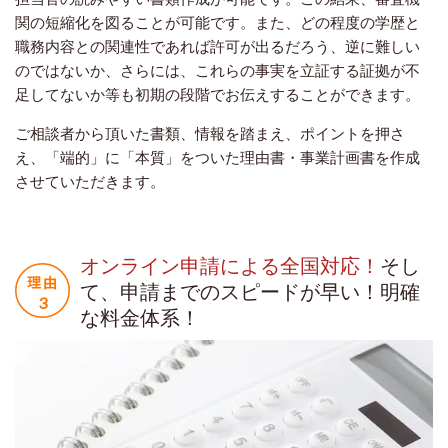
関の短縮化を図ることが可能です。また、どの程度の学歴と
職務内容との関連性であれば許可が出るだろう、逆に難しい
のではないか、さらには、これらの事実を立証する証拠が不
足してないか等も初期の段階でお伝えすることができます。
ご相談者から頂いた書類、情報を踏まえ、ポイントを押さ
え、「端的」に「本質」をついた理由書・事業計画書を作成
させていただきます。
オンライン申請による全国対応！
そし
て、申請までのスピードが早い！明確
な料金体系！