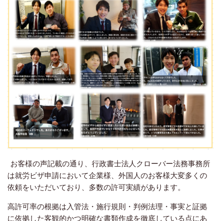
お客様の声記載の通り、行政書士法人クローバー法務事務所
は就労ビザ申請において企業様、外国人のお客様大変多くの
依頼をいただいており、多数の許可実績があります。
高許可率の根拠は入管法・施行規則・判例法理・事実と証拠
に依拠した客観的かつ明確な書類作成を徹底している点にあ