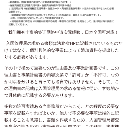
我们拥有丰富的签证网络申请实际经验，日本全国可对应！
入国管理局の求める書類は法務省HPに記載されているものだ
けではなく、個別具体的な事案によって追加資料を提出した
りする必要があります。
その中で極めて重要なのが理由書及び事業計画書です。この
理由書と事業計画書の内容次第で「許可」か「不許可」なの
か明暗を分けると言っても過言ではありません。そして、こ
の理由書の記載は入国管理局の求める情報に従い、客観的か
つ具体的に記載する必要があります。
多数の許可実績ある当事務所だからこそ、どの程度の必要な
事項を記載をすればよいか、他方で不必要な事項は端的に記
載することも意識し、書類を作成するため、入国管理局審査
担当官の読みやすい書類作成が可能です。この結果、審査機