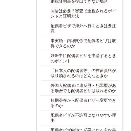
納税証明書を提出できない場合
同居は必要？審査で重視されるポイ
ントと証明方法
配偶者ビザで海外へ行くときは要注
意
事実婚・内縁関係で配偶者ビザは取
得できるのか
妊娠中に配偶者ビザを申請するとき
のポイント
「日本人の配偶者等」の在留資格が
取り消されるのはどんなときか
外国人配偶者に違反歴・犯罪歴があ
る場合でも配偶者ビザは取れるのか
短期滞在から配偶者ビザへ変更でき
るのか
配偶者ビザが不許可になりやすい理
由
配偶者ビザ申請で必要となる主な書