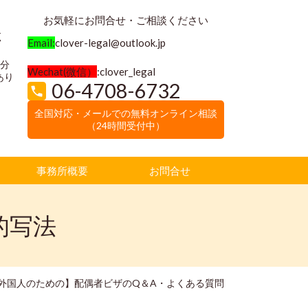
お気軽にお問合せ・ご相談ください
く
Email:
clover-legal@outlook.jp
3分
Wechat(微信）
:clover_legal
あり
06-4708-6732
全国対応・メールでの無料オンライン相談
（24時間受付中）
事務所概要
お問合せ
的写法
外国人のための】配偶者ビザのQ＆A・よくある質問