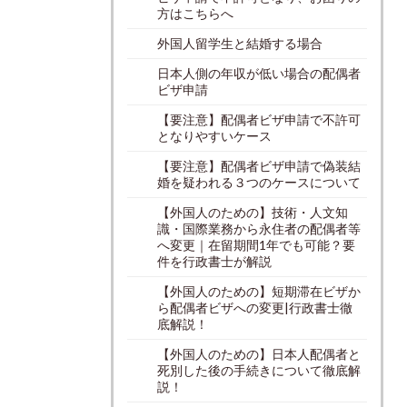
方はこちらへ
外国人留学生と結婚する場合
日本人側の年収が低い場合の配偶者
ビザ申請
【要注意】配偶者ビザ申請で不許可
となりやすいケース
【要注意】配偶者ビザ申請で偽装結
婚を疑われる３つのケースについて
【外国人のための】技術・人文知
識・国際業務から永住者の配偶者等
へ変更｜在留期間1年でも可能？要
件を行政書士が解説
【外国人のための】短期滞在ビザか
ら配偶者ビザへの変更|行政書士徹
底解説！
【外国人のための】日本人配偶者と
死別した後の手続きについて徹底解
説！