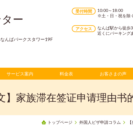
10:00～18:00
受付時間
ンター
※土・日・祝を除
なんば駅から徒歩
アクセス
近くにパーキング
70 なんばパークスタワー19F
サービス案内
料金表
お客さまの声
文】家族滞在签证申请理由书
トップページ
外国人ビザ申請コラム
【