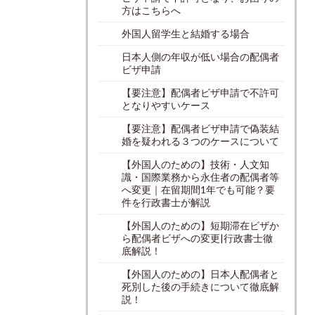
方はこちらへ
外国人留学生と結婚する場合
日本人側の年収が低い場合の配偶者
ビザ申請
【要注意】配偶者ビザ申請で不許可
となりやすいケース
【要注意】配偶者ビザ申請で偽装結
婚を疑われる３つのケースについて
【外国人のための】技術・人文知
識・国際業務から永住者の配偶者等
へ変更｜在留期間1年でも可能？要
件を行政書士が解説
【外国人のための】短期滞在ビザか
ら配偶者ビザへの変更|行政書士徹
底解説！
【外国人のための】日本人配偶者と
死別した後の手続きについて徹底解
説！