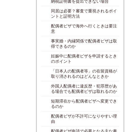
納税証明書を提出できない場合
同居は必要？審査で重視されるポイ
ントと証明方法
配偶者ビザで海外へ行くときは要注
意
事実婚・内縁関係で配偶者ビザは取
得できるのか
妊娠中に配偶者ビザを申請するとき
のポイント
「日本人の配偶者等」の在留資格が
取り消されるのはどんなときか
外国人配偶者に違反歴・犯罪歴があ
る場合でも配偶者ビザは取れるのか
短期滞在から配偶者ビザへ変更でき
るのか
配偶者ビザが不許可になりやすい理
由
配偶者ビザ申請で必要となる主な書