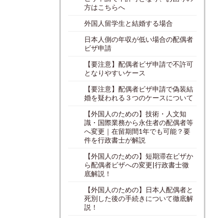
方はこちらへ
外国人留学生と結婚する場合
日本人側の年収が低い場合の配偶者
ビザ申請
【要注意】配偶者ビザ申請で不許可
となりやすいケース
【要注意】配偶者ビザ申請で偽装結
婚を疑われる３つのケースについて
【外国人のための】技術・人文知
識・国際業務から永住者の配偶者等
へ変更｜在留期間1年でも可能？要
件を行政書士が解説
【外国人のための】短期滞在ビザか
ら配偶者ビザへの変更|行政書士徹
底解説！
【外国人のための】日本人配偶者と
死別した後の手続きについて徹底解
説！