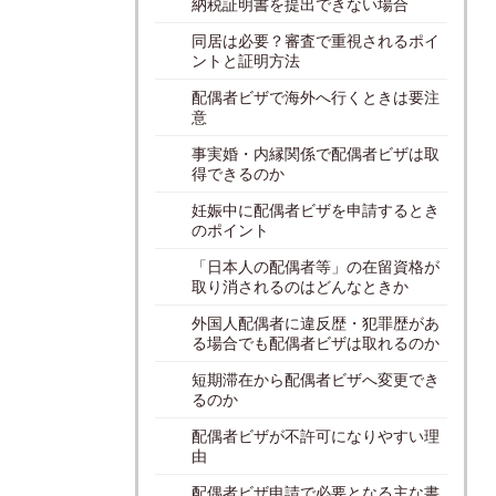
納税証明書を提出できない場合
同居は必要？審査で重視されるポイ
ントと証明方法
配偶者ビザで海外へ行くときは要注
意
事実婚・内縁関係で配偶者ビザは取
得できるのか
妊娠中に配偶者ビザを申請するとき
のポイント
「日本人の配偶者等」の在留資格が
取り消されるのはどんなときか
外国人配偶者に違反歴・犯罪歴があ
る場合でも配偶者ビザは取れるのか
短期滞在から配偶者ビザへ変更でき
るのか
配偶者ビザが不許可になりやすい理
由
配偶者ビザ申請で必要となる主な書