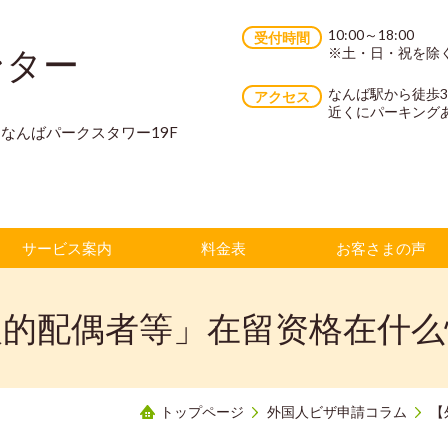
10:00～18:00
受付時間
ンター
※土・日・祝を除
なんば駅から徒歩
アクセス
近くにパーキング
70 なんばパークスタワー19F
サービス案内
料金表
お客さまの声
人的配偶者等」在留资格在什么
トップページ
外国人ビザ申請コラム
【