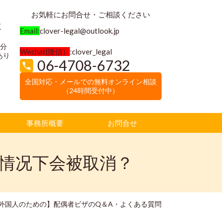
お気軽にお問合せ・ご相談ください
く
Email:
clover-legal@outlook.jp
3分
Wechat(微信）
:clover_legal
あり
06-4708-6732
全国対応・メールでの無料オンライン相談
（24時間受付中）
事務所概要
お問合せ
情况下会被取消？
外国人のための】配偶者ビザのQ＆A・よくある質問