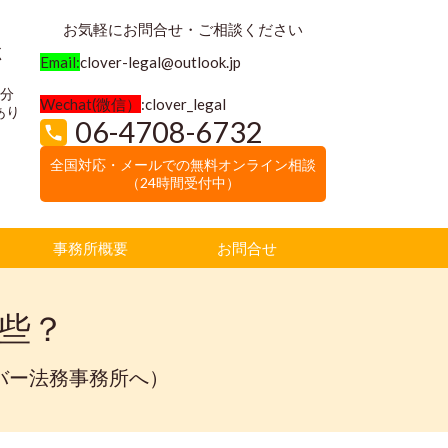
お気軽にお問合せ・ご相談ください
く
Email:
clover-legal@outlook.jp
3分
Wechat(微信）
:clover_legal
あり
06-4708-6732
全国対応・メールでの無料オンライン相談
（24時間受付中）
事務所概要
お問合せ
些？
バー法務事務所へ）