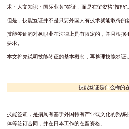
术・人文知识・国际业务”签证，而是在留资格“技能”
但是，技能签证并不是只要外国人有技术就能取得的
技能签证的对象职业在法律上是有限定的，并且根据
要求。
本文将先说明技能签证的基本概念，再整理技能签证
技能签证是什么样的
技能签证，是指具有基于外国特有产业或文化的熟练
体等签订合同，并在日本工作的在留资格。