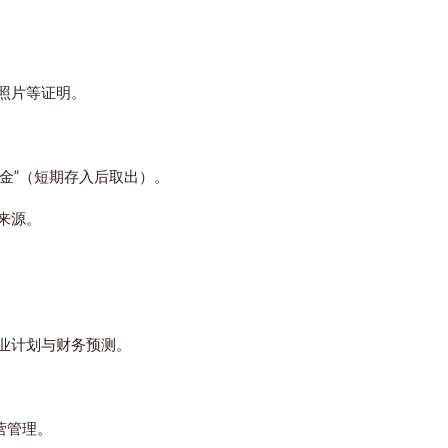
照片等证明。
せ金”（短期存入后取出）。
来源。
业计划与财务预测。
营管理。