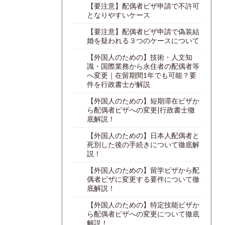
【要注意】配偶者ビザ申請で不許可
となりやすいケース
【要注意】配偶者ビザ申請で偽装結
婚を疑われる３つのケースについて
【外国人のための】技術・人文知
識・国際業務から永住者の配偶者等
へ変更｜在留期間1年でも可能？要
件を行政書士が解説
【外国人のための】短期滞在ビザか
ら配偶者ビザへの変更|行政書士徹
底解説！
【外国人のための】日本人配偶者と
死別した後の手続きについて徹底解
説！
【外国人のための】留学ビザから配
偶者ビザに変更する要件について徹
底解説！
【外国人のための】特定技能ビザか
ら配偶者ビザへの変更について徹底
解説！