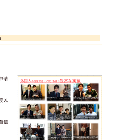
由
申请
度以
自信