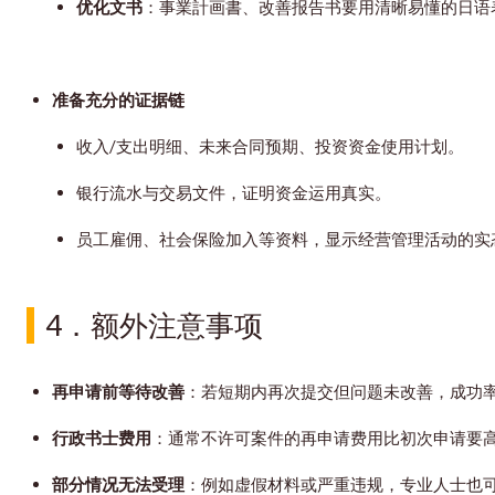
优化文书
：事業計画書、改善报告书要用清晰易懂的日语
准备充分的证据链
收入/支出明细、未来合同预期、投资资金使用计划。
银行流水与交易文件，证明资金运用真实。
员工雇佣、社会保险加入等资料，显示经营管理活动的实
4．
额外注意事项
再申请前等待改善
：若短期内再次提交但问题未改善，成功
行政书士费用
：通常不许可案件的再申请费用比初次申请要
部分情况无法受理
：例如虚假材料或严重违规，专业人士也