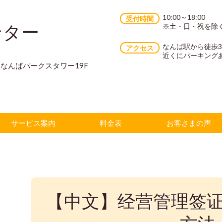
10:00～18:00
受付時間
ンター
※土・日・祝を除
なんば駅から徒歩
アクセス
近くにパーキング
70 なんばパークスタワー19F
サービス案内
料金表
お客さまの声
【中文】经营管理签