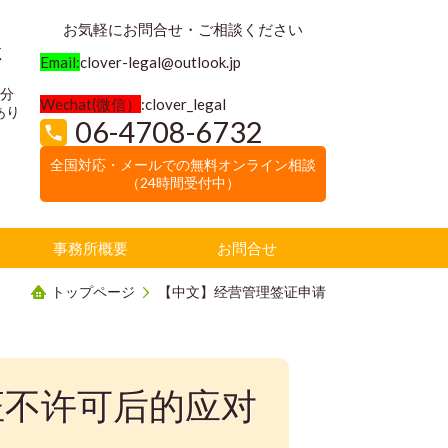
お気軽にお問合せ・ご相談ください
く
Email:
clover-legal@outlook.jp
3分
Wechat(微信）
:clover_legal
あり
06-4708-6732
全国対応・メールでの無料オンライン相談
（24時間受付中）
事務所概要
お問合せ
トップページ
【中文】经营管理签证申请
证不许可后的应对