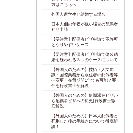
方はこちらへ
外国人留学生と結婚する場合
日本人側の年収が低い場合の配偶者
ビザ申請
【要注意】配偶者ビザ申請で不許可
となりやすいケース
【要注意】配偶者ビザ申請で偽装結
婚を疑われる３つのケースについて
【外国人のための】技術・人文知
識・国際業務から永住者の配偶者等
へ変更｜在留期間1年でも可能？要
件を行政書士が解説
【外国人のための】短期滞在ビザか
ら配偶者ビザへの変更|行政書士徹
底解説！
【外国人のための】日本人配偶者と
死別した後の手続きについて徹底解
説！