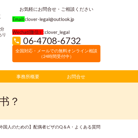
お気軽にお問合せ・ご相談ください
く
Email:
clover-legal@outlook.jp
3分
Wechat(微信）
:clover_legal
あり
06-4708-6732
全国対応・メールでの無料オンライン相談
（24時間受付中）
事務所概要
お問合せ
书？
外国人のための】配偶者ビザのQ＆A・よくある質問