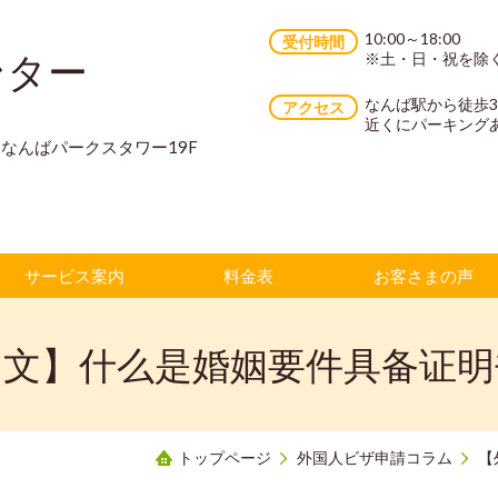
10:00～18:00
受付時間
ンター
※土・日・祝を除
なんば駅から徒歩
アクセス
近くにパーキング
70 なんばパークスタワー19F
サービス案内
料金表
お客さまの声
中文】什么是婚姻要件具备证明
トップページ
外国人ビザ申請コラム
【