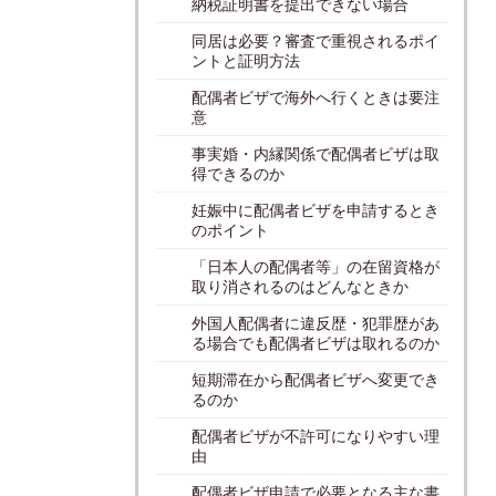
納税証明書を提出できない場合
同居は必要？審査で重視されるポイ
ントと証明方法
配偶者ビザで海外へ行くときは要注
意
事実婚・内縁関係で配偶者ビザは取
得できるのか
妊娠中に配偶者ビザを申請するとき
のポイント
「日本人の配偶者等」の在留資格が
取り消されるのはどんなときか
外国人配偶者に違反歴・犯罪歴があ
る場合でも配偶者ビザは取れるのか
短期滞在から配偶者ビザへ変更でき
るのか
配偶者ビザが不許可になりやすい理
由
配偶者ビザ申請で必要となる主な書