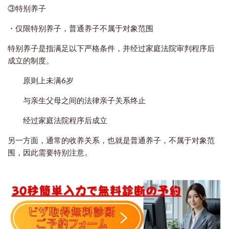
③特别养子
・仅限特别养子，普通养子不属于对象范围
特别养子是指满足以下严格条件，并经过家庭法院审判程序后
成立的制度。
原则上未满6岁
与亲生父母之间的法律亲子关系终止
经过家庭法院程序后成立
另一方面，通常的收养关系，也就是普通养子，不属于对象范
围，因此需要特别注意。