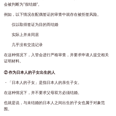
会被判断为“假结婚”。
例如，以下情况在配偶签证的审查中就存在被拒签风险。
仅以取得签证为目的而结婚
实际上并未同居
几乎没有交流记录
在这种情况下，入管会进行严格审查，并要求申请人提交相关
证明材料。
② 作为日本人的子女出生的人
・
「日本人的子女」是指日本人的亲生子女。
在这种情况下，并不要求父母双方必须结婚。
也就是说，
与未结婚的日本人之间出生的子女
也属于对象范
围。