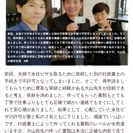
前回、夫婦で永住ビザを取るために依頼した別の行政書士の
手続きで不許可となってしまいました。そこで、再申請をし
てもらうために豊富な実績と経験がある大山先生が信頼でき
ると考え、依頼を決めました。作ってもらった書類もとても
丁寧で仕事ぶりもとても正確で細かい連絡でもすぐにしてく
れて安心感がありました。結果として、心配していた永住ビ
ザの許可が妻と私の２名ともに下りました。感謝でいっぱい
です。行政書士によって作ってくれる書類のレベルが全然違
いますが、大山先生の作った書類は本当に正確な内容で見て