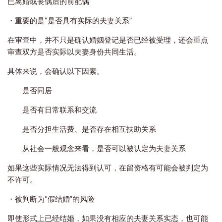
已离婚或丧偶后的前配偶
・重要的是“是否具有
实际的
夫妻关系
”
在审查中，并不只是确认婚姻登记是否已经被受理，还会重点
审查双方是否实际以夫妻身份共同生活。
具体来说，会确认以下因素。
是否同居
是否有日常联系和交流
是否分担生活费、是否存在相互扶助关系
从社会一般观念来看，是否可以被认定为夫妻关系
如果这些实际情况无法得到认可，在留资格有可能会被判定为
不许可。
・被判断为“假结婚”的风险
即使形式上已经结婚，如果没有相应的夫妻关系实态，也可能