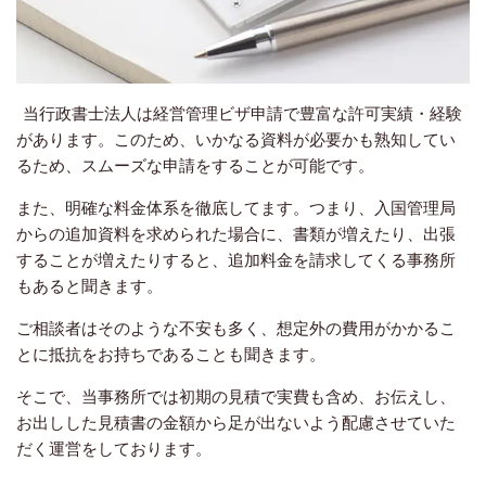
当行政書士法人は経営管理ビザ申請で豊富な許可実績・経験
があります。このため、いかなる資料が必要かも熟知してい
るため、スムーズな申請をすることが可能です。
また、明確な料金体系を徹底してます。つまり、入国管理局
からの追加資料を求められた場合に、書類が増えたり、出張
することが増えたりすると、追加料金を請求してくる事務所
もあると聞きます。
ご相談者はそのような不安も多く、想定外の費用がかかるこ
とに抵抗をお持ちであることも聞きます。
そこで、当事務所では初期の見積で実費も含め、お伝えし、
お出しした見積書の金額から足が出ないよう配慮させていた
だく運営をしております。