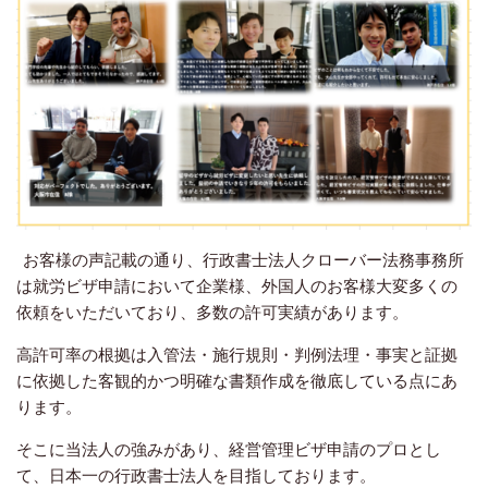
お客様の声記載の通り、行政書士法人クローバー法務事務所
は就労ビザ申請において企業様、外国人のお客様大変多くの
依頼をいただいており、多数の許可実績があります。
高許可率の根拠は入管法・施行規則・判例法理・事実と証拠
に依拠した客観的かつ明確な書類作成を徹底している点にあ
ります。
そこに当法人の強みがあり、経営管理ビザ申請のプロとし
て、日本一の行政書士法人を目指しております。