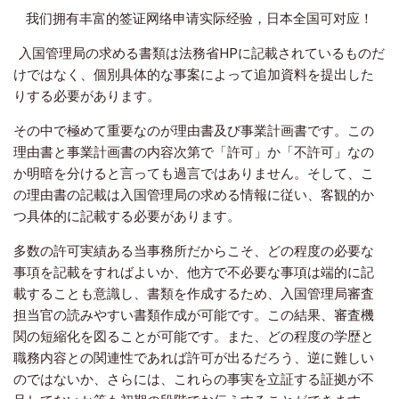
我们拥有丰富的签证网络申请实际经验，日本全国可对应！
入国管理局の求める書類は法務省HPに記載されているものだ
けではなく、個別具体的な事案によって追加資料を提出した
りする必要があります。
その中で極めて重要なのが理由書及び事業計画書です。この
理由書と事業計画書の内容次第で「許可」か「不許可」なの
か明暗を分けると言っても過言ではありません。そして、こ
の理由書の記載は入国管理局の求める情報に従い、客観的か
つ具体的に記載する必要があります。
多数の許可実績ある当事務所だからこそ、どの程度の必要な
事項を記載をすればよいか、他方で不必要な事項は端的に記
載することも意識し、書類を作成するため、入国管理局審査
担当官の読みやすい書類作成が可能です。この結果、審査機
関の短縮化を図ることが可能です。また、どの程度の学歴と
職務内容との関連性であれば許可が出るだろう、逆に難しい
のではないか、さらには、これらの事実を立証する証拠が不