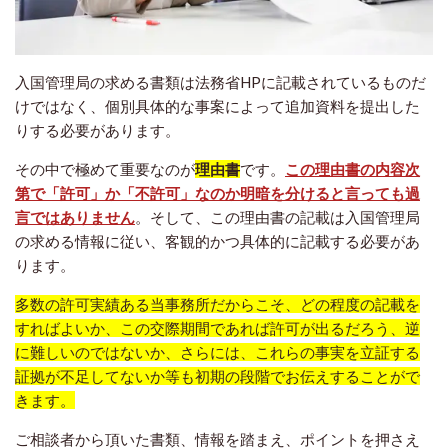
入国管理局の求める書類は法務省HPに記載されているものだ
けではなく、個別具体的な事案によって追加資料を提出した
りする必要があります。
その中で極めて重要なのが
理由書
です。
この理由書の内容次
第で「許可」か「不許可」なのか明暗を分けると言っても過
言ではありません
。そして、この理由書の記載は入国管理局
の求める情報に従い、客観的かつ具体的に記載する必要があ
ります。
多数の許可実績ある当事務所だからこそ、どの程度の記載を
すればよいか、この交際期間であれば許可が出るだろう、逆
に難しいのではないか、さらには、これらの事実を立証する
証拠が不足してないか等も初期の段階でお伝えすることがで
きます。
ご相談者から頂いた書類、情報を踏まえ、ポイントを押さえ