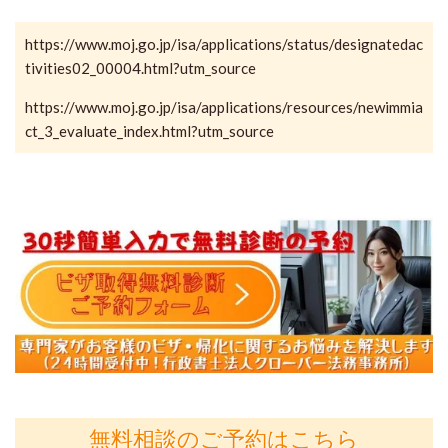
https://www.moj.go.jp/isa/applications/status/designatedac
tivities02_00004.html?utm_source
https://www.moj.go.jp/isa/applications/resources/newimmia
ct_3_evaluate_index.html?utm_source
無料相談のご予約はこちら