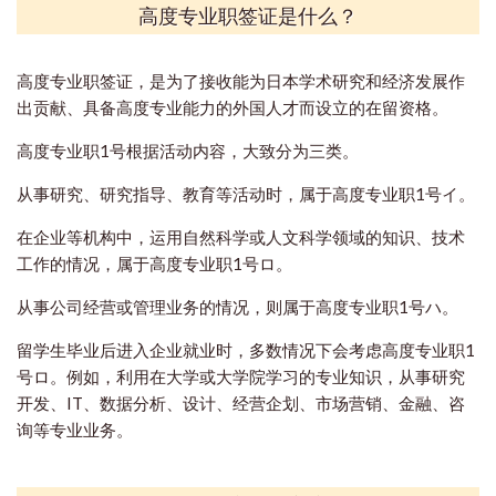
高度专业职签证是什么？
高度专业职签证，是为了接收能为日本学术研究和经济发展作
出贡献、具备高度专业能力的外国人才而设立的在留资格。
高度专业职1号根据活动内容，大致分为三类。
从事研究、研究指导、教育等活动时，属于高度专业职1号イ。
在企业等机构中，运用自然科学或人文科学领域的知识、技术
工作的情况，属于高度专业职1号ロ。
从事公司经营或管理业务的情况，则属于高度专业职1号ハ。
留学生毕业后进入企业就业时，多数情况下会考虑高度专业职1
号ロ。例如，利用在大学或大学院学习的专业知识，从事研究
开发、IT、数据分析、设计、经营企划、市场营销、金融、咨
询等专业业务。