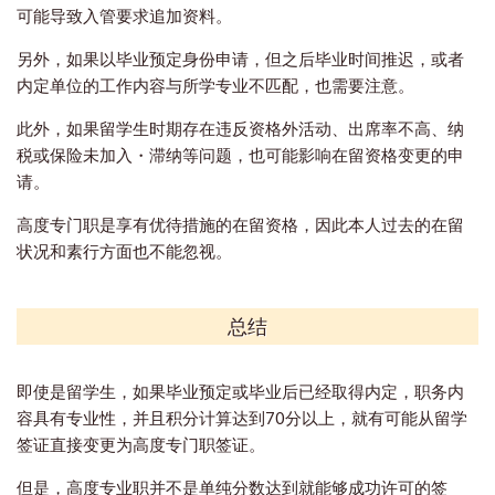
可能导致入管要求追加资料。
另外，如果以毕业预定身份申请，但之后毕业时间推迟，或者
内定单位的工作内容与所学专业不匹配，也需要注意。
此外，如果留学生时期存在违反资格外活动、出席率不高、纳
税或保险未加入・滞纳等问题，也可能影响在留资格变更的申
请。
高度专门职是享有优待措施的在留资格，因此本人过去的在留
状况和素行方面也不能忽视。
总结
即使是留学生，如果毕业预定或毕业后已经取得内定，职务内
容具有专业性，并且积分计算达到70分以上，就有可能从留学
签证直接变更为高度专门职签证。
但是，高度专业职并不是单纯分数达到就能够成功许可的签